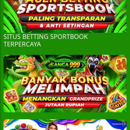
SITUS BETTING SPORTBOOK
TERPERCAYA