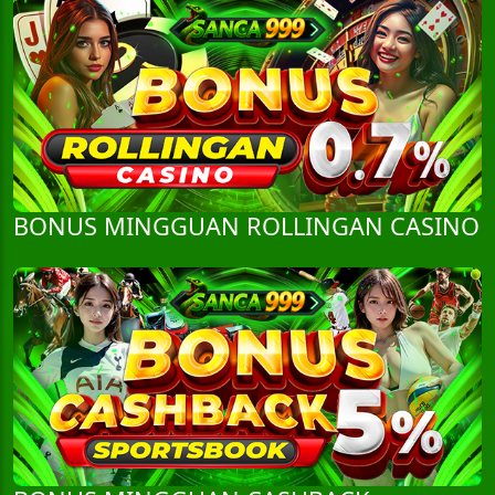
BONUS MINGGUAN ROLLINGAN CASINO