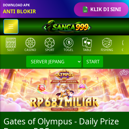
DOWNLOAD APK
KLIK DI SINI
ANTI BLOKIR
CASINO
SPORT
TOGEL
TABLE
FISHING
COCK F.
ARC
START
Gates of Olympus - Daily Prize