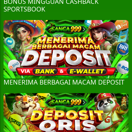
BONUS MINGGUAN CASHBACK
SPORTSBOOK
MENERIMA BERBAGAI MACAM DEPOSIT