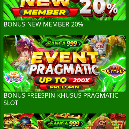
BONUS NEW MEMBER 20%
BONUS FREESPIN KHUSUS PRAGMATIC
SLOT