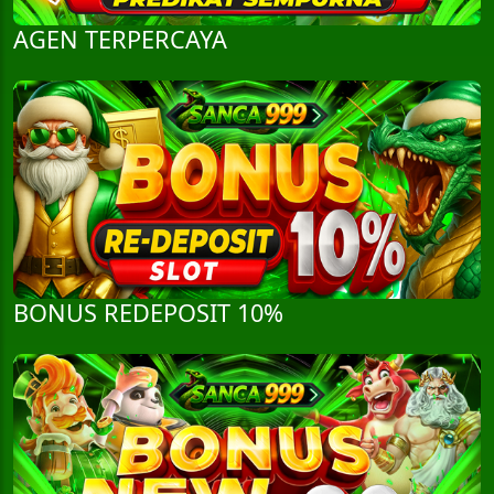
AGEN TERPERCAYA
BONUS REDEPOSIT 10%