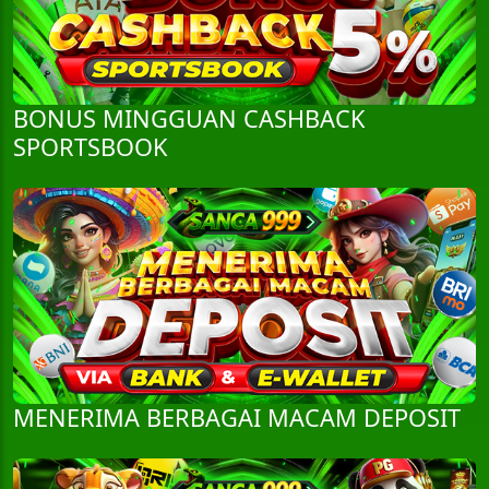
BONUS MINGGUAN CASHBACK
SPORTSBOOK
MENERIMA BERBAGAI MACAM DEPOSIT