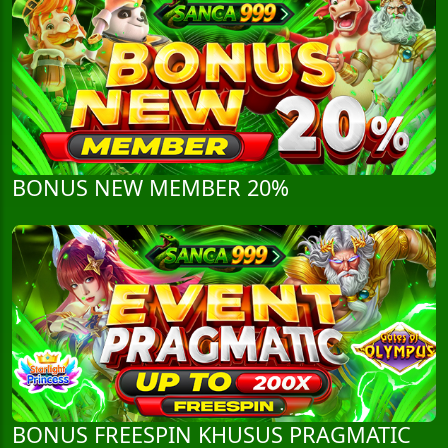
BONUS NEW MEMBER 20%
BONUS FREESPIN KHUSUS PRAGMATIC