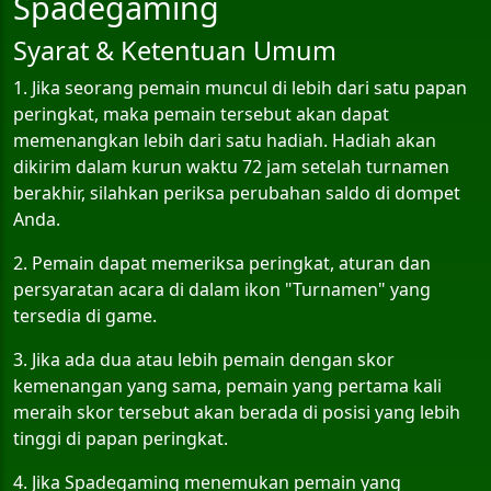
Spadegaming
Syarat & Ketentuan Umum
1. Jika seorang pemain muncul di lebih dari satu papan
peringkat, maka pemain tersebut akan dapat
memenangkan lebih dari satu hadiah. Hadiah akan
dikirim dalam kurun waktu 72 jam setelah turnamen
berakhir, silahkan periksa perubahan saldo di dompet
Anda.
2. Pemain dapat memeriksa peringkat, aturan dan
persyaratan acara di dalam ikon "Turnamen" yang
tersedia di game.
3. Jika ada dua atau lebih pemain dengan skor
kemenangan yang sama, pemain yang pertama kali
meraih skor tersebut akan berada di posisi yang lebih
tinggi di papan peringkat.
4. Jika Spadegaming menemukan pemain yang