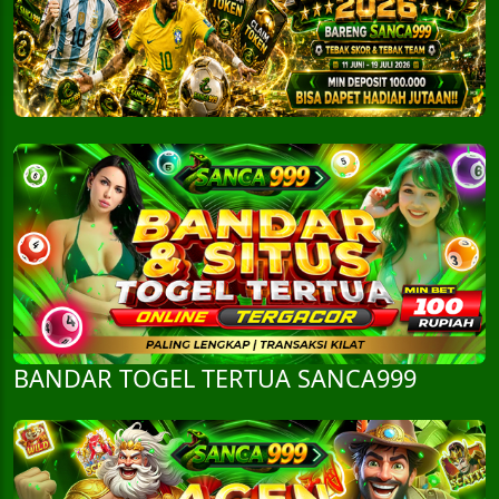
BANDAR TOGEL TERTUA SANCA999