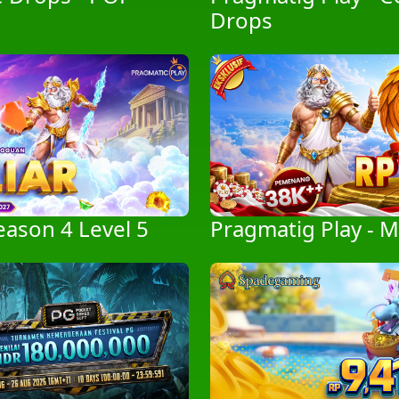
Drops
ason 4 Level 5
Pragmatig Play - 