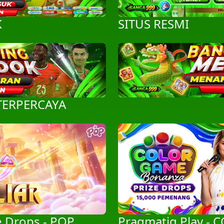
K
SITUS RESMI
TERPERCAYA
e Drops - POP
Pragmatig Play -