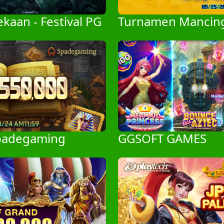
aan - Festival PG
Turnamen Mancing
Spadegaming
GGSOFT GAMES