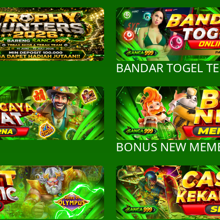
BANDAR TOGEL TE
BONUS NEW MEM