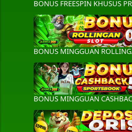
BONUS FREESPIN KHUSUS PR
BONUS MINGGUAN ROLLING
BONUS MINGGUAN CASHBAC