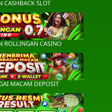
 CASHBACK SLOT
 ROLLINGAN CASINO
GAI MACAM DEPOSIT