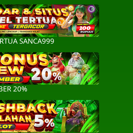
RTUA SANCA999
BER 20%