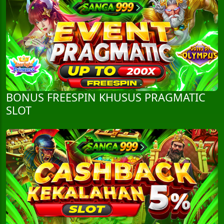
BONUS FREESPIN KHUSUS PRAGMATIC
SLOT