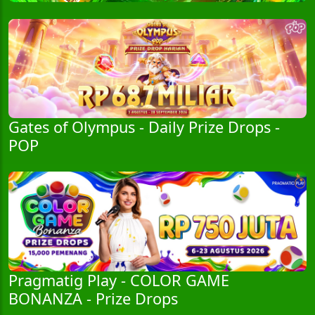
Gates of Olympus - Daily Prize Drops -
POP
Pragmatig Play - COLOR GAME
BONANZA - Prize Drops