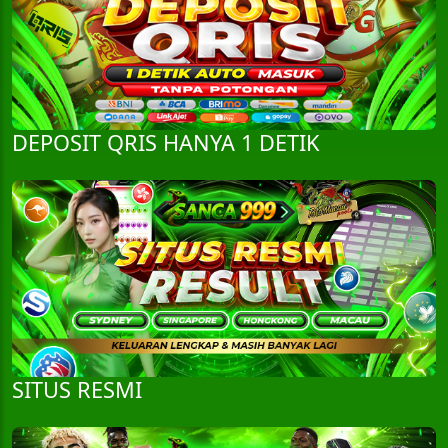
DEPOSIT QRIS HANYA 1 DETIK
SITUS RESMI