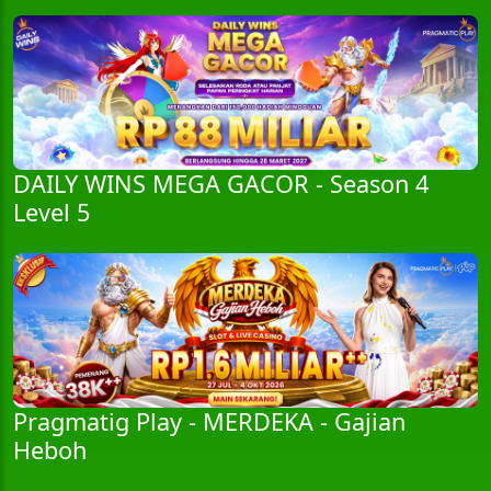
DAILY WINS MEGA GACOR - Season 4
Level 5
Pragmatig Play - MERDEKA - Gajian
Heboh