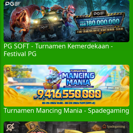
PG SOFT - Turnamen Kemerdekaan -
Festival PG
Turnamen Mancing Mania - Spadegaming