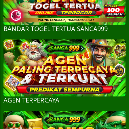
BANDAR TOGEL TERTUA SANCA999
AGEN TERPERCAYA