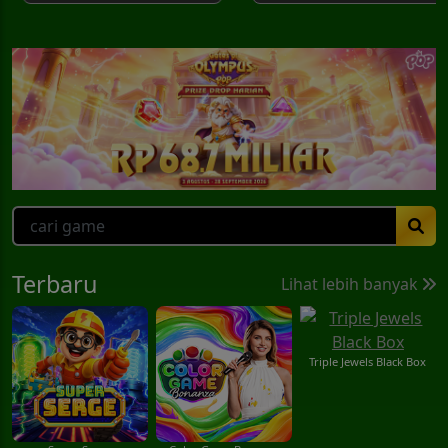
Terbaru
Lihat lebih banyak
Triple Jewels Black Box