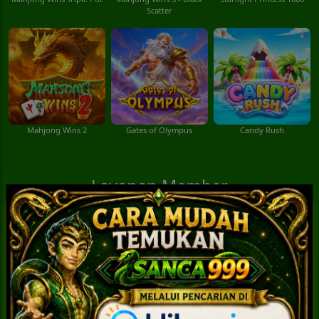
Scatter
Mahjong Wins 2
Gates of Olympus
Candy Rush
Layanan Member
DEPOSIT
Waktu: 1 menit
WITHDRAW
Waktu: 4 menit