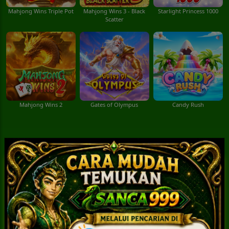
Mahjong Wins Triple Pot
Mahjong Wins 3 - Black
Starlight Princess 1000
Scatter
Mahjong Wins 2
Gates of Olympus
Candy Rush
Layanan Member
DEPOSIT
Waktu: 1 menit
WITHDRAW
Waktu: 4 menit