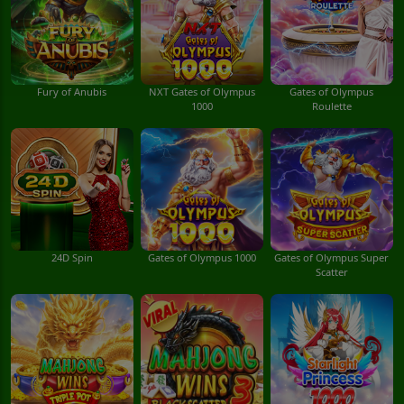
Fury of Anubis
NXT Gates of Olympus
Gates of Olympus
1000
Roulette
24D Spin
Gates of Olympus 1000
Gates of Olympus Super
Scatter