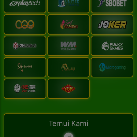
Temui Kami