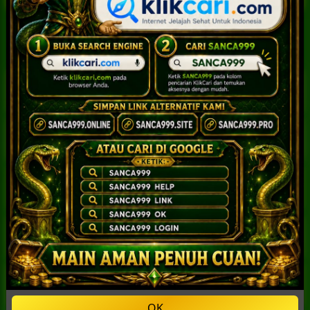
Sistem Pembayaran
OK