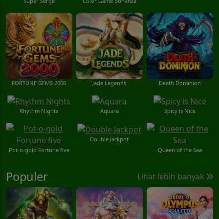
Super Serge
Color Game Bonanza
FORTUNE GEMS 2000
Jade Legends
Death Dominion
Rhythm Nights
Aquara
Spicy is Nice
Double Jackpot
Pot-o-gold Fortune five
Queen of the Sea
Populer
Lihat lebih banyak