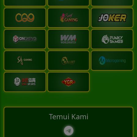
Temui Kami