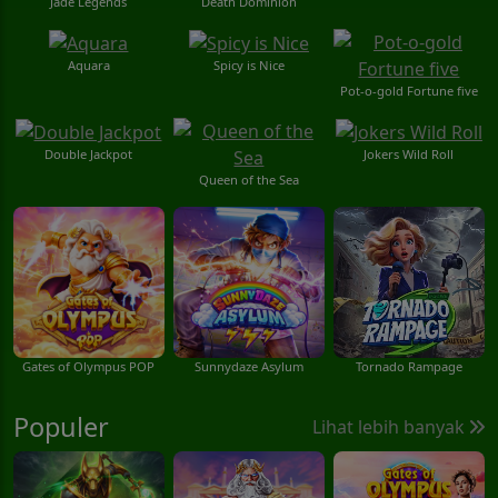
Jade Legends
Death Dominion
Aquara
Spicy is Nice
Pot-o-gold Fortune five
Double Jackpot
Jokers Wild Roll
Queen of the Sea
Gates of Olympus POP
Sunnydaze Asylum
Tornado Rampage
Populer
Lihat lebih banyak