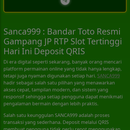
Sanca999 : Bandar Toto Resmi
Gampang JP RTP Slot Tertinggi
Hari Ini Deposit QRIS
Di era digital seperti sekarang, banyak orang mencari
platform permainan online yang tidak hanya lengkap,
tetapi juga nyaman digunakan setiap hari.
SANCA999
hadir sebagai salah satu pilihan yang menawarkan
akses cepat, tampilan modern, dan sistem yang
responsif sehingga setiap pengguna dapat menikmati
pengalaman bermain dengan lebih praktis.
Salah satu keunggulan SANCA999 adalah proses
transaksi yang sederhana. Deposit melalui QRIS
membuat pengguna tidak perlu repot menggunakan