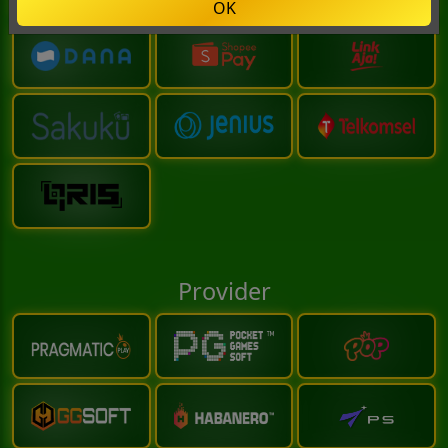
OK
Provider