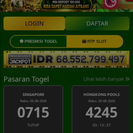
LOGIN
DAFTAR
🧿 PREDIKSI TOGEL
🎰 RTP SLOT
Pasaran Togel
Lihat lebih banyak
SINGAPORE
HONGKONG POOLS
Rabu, 05-08-2026
Rabu, 05-08-2026
0715
4245
TUTUP
03 : 13 : 55