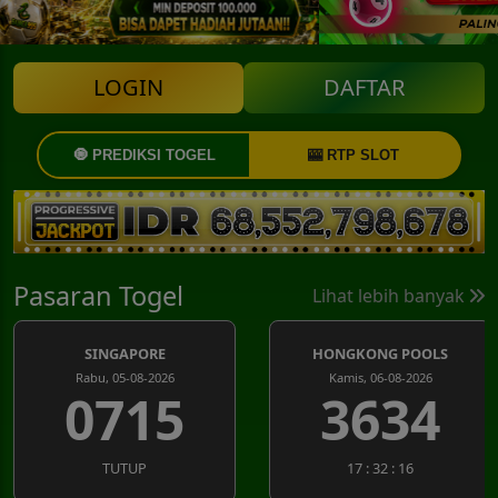
LOGIN
DAFTAR
🧿 PREDIKSI TOGEL
🎰 RTP SLOT
Pasaran Togel
Lihat lebih banyak
SINGAPORE
HONGKONG POOLS
Rabu, 05-08-2026
Kamis, 06-08-2026
0715
3634
TUTUP
17 : 32 : 15