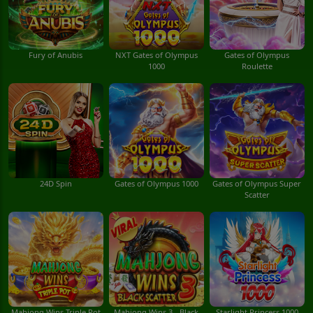
Fury of Anubis
NXT Gates of Olympus
Gates of Olympus
1000
Roulette
24D Spin
Gates of Olympus 1000
Gates of Olympus Super
Scatter
Mahjong Wins Triple Pot
Mahjong Wins 3 - Black
Starlight Princess 1000