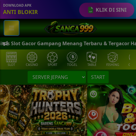
DOWNLOAD APK
KLIK DI SINI
ANTI BLOKIR
Gacor Gampang Menang Terbaru & Tergacor Hari Ini 🔥🔥
SLOT
CASINO
SPORT
TOGEL
TABLE
FISHING
COCK
START