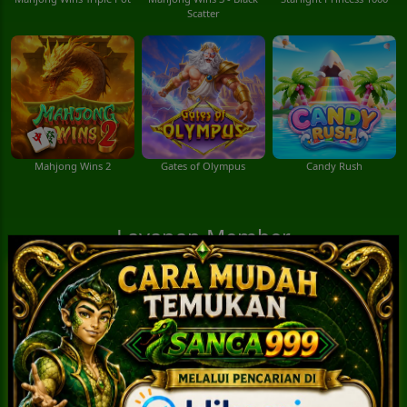
Scatter
Mahjong Wins 2
Gates of Olympus
Candy Rush
Layanan Member
DEPOSIT
Waktu: 1 menit
WITHDRAW
Waktu: 4 menit