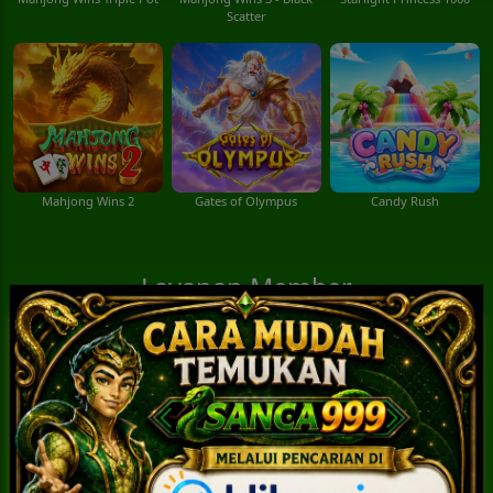
Scatter
Mahjong Wins 2
Gates of Olympus
Candy Rush
Layanan Member
DEPOSIT
Waktu: 1 menit
WITHDRAW
Waktu: 4 menit