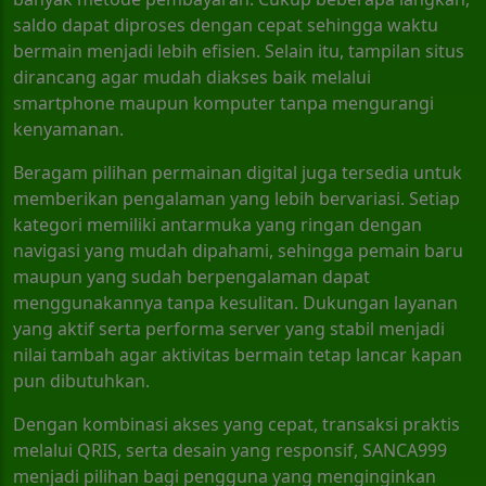
saldo dapat diproses dengan cepat sehingga waktu
bermain menjadi lebih efisien. Selain itu, tampilan situs
dirancang agar mudah diakses baik melalui
smartphone maupun komputer tanpa mengurangi
kenyamanan.
Beragam pilihan permainan digital juga tersedia untuk
memberikan pengalaman yang lebih bervariasi. Setiap
kategori memiliki antarmuka yang ringan dengan
navigasi yang mudah dipahami, sehingga pemain baru
maupun yang sudah berpengalaman dapat
menggunakannya tanpa kesulitan. Dukungan layanan
yang aktif serta performa server yang stabil menjadi
nilai tambah agar aktivitas bermain tetap lancar kapan
pun dibutuhkan.
Dengan kombinasi akses yang cepat, transaksi praktis
melalui QRIS, serta desain yang responsif, SANCA999
menjadi pilihan bagi pengguna yang menginginkan