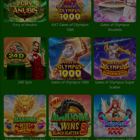
Fury of Anubis
NXT Gates of Olympus
Gates of Olympus
1000
Roulette
24D Spin
Gates of Olympus 1000
Gates of Olympus Super
Scatter
Mahjong Wins Triple Pot
Mahjong Wins 3 - Black
Starlight Princess 1000