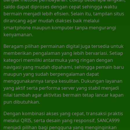
saldo dapat diproses dengan cepat sehingga waktu
bermain menjadi lebih efisien. Selain itu, tampilan situs
dirancang agar mudah diakses baik melalui
smartphone maupun komputer tanpa mengurangi
kenyamanan.
Beragam pilihan permainan digital juga tersedia untuk
memberikan pengalaman yang lebih bervariasi. Setiap
kategori memiliki antarmuka yang ringan dengan
navigasi yang mudah dipahami, sehingga pemain baru
maupun yang sudah berpengalaman dapat
menggunakannya tanpa kesulitan. Dukungan layanan
yang aktif serta performa server yang stabil menjadi
nilai tambah agar aktivitas bermain tetap lancar kapan
pun dibutuhkan.
Dengan kombinasi akses yang cepat, transaksi praktis
melalui QRIS, serta desain yang responsif, SANCA999
menjadi pilihan bagi pengguna yang menginginkan