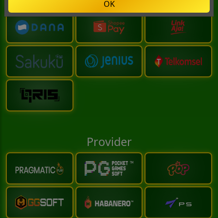
OK
Provider