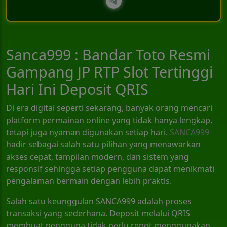
Sanca999 : Bandar Toto Resmi
Gampang JP RTP Slot Tertinggi
Hari Ini Deposit QRIS
Di era digital seperti sekarang, banyak orang mencari
platform permainan online yang tidak hanya lengkap,
tetapi juga nyaman digunakan setiap hari.
SANCA999
hadir sebagai salah satu pilihan yang menawarkan
akses cepat, tampilan modern, dan sistem yang
responsif sehingga setiap pengguna dapat menikmati
pengalaman bermain dengan lebih praktis.
Salah satu keunggulan SANCA999 adalah proses
transaksi yang sederhana. Deposit melalui QRIS
membuat pengguna tidak perlu repot menggunakan