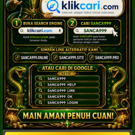
Sistem Pembayaran