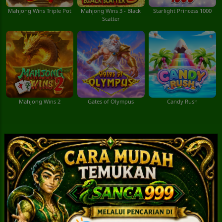
Mahjong Wins Triple Pot
Mahjong Wins 3 - Black
Starlight Princess 1000
Scatter
Mahjong Wins 2
Gates of Olympus
Candy Rush
Layanan Member
DEPOSIT
Waktu: 1 menit
WITHDRAW
Waktu: 4 menit