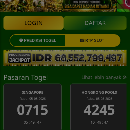
LOGIN
DAFTAR
🧿 PREDIKSI TOGEL
🎰 RTP SLOT
Pasaran Togel
Lihat lebih banyak
SINGAPORE
HONGKONG POOLS
Rabu, 05-08-2026
Rabu, 05-08-2026
0715
4245
05 : 49 : 46
10 : 49 : 46