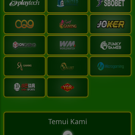
Temui Kami