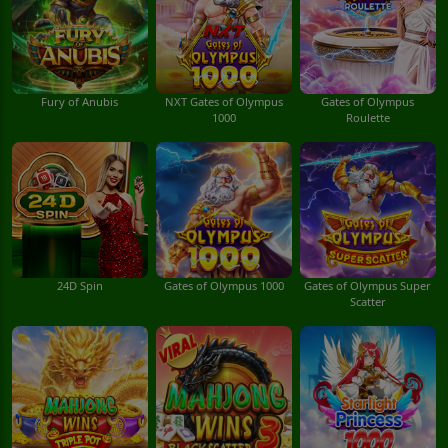
Fury of Anubis
NXT Gates of Olympus
Gates of Olympus
1000
Roulette
24D Spin
Gates of Olympus 1000
Gates of Olympus Super
Scatter